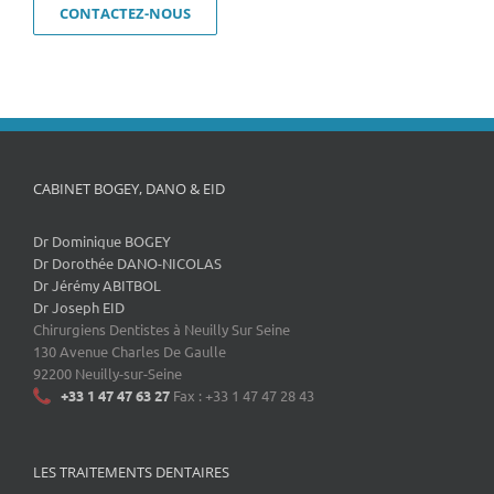
CONTACTEZ-NOUS
CABINET BOGEY, DANO & EID
Dr Dominique BOGEY
Dr Dorothée DANO-NICOLAS
Dr Jérémy ABITBOL
Dr Joseph EID
Chirurgiens Dentistes à Neuilly Sur Seine
130 Avenue Charles De Gaulle
92200 Neuilly-sur-Seine
+33 1 47 47 63 27
Fax : +33 1 47 47 28 43
LES TRAITEMENTS DENTAIRES