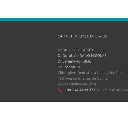
CABINET BOGEY, DANO & EID
Dr Dominique BOGEY
Dr Dorothée DANO-NICOLAS
Dr Jérémy ABITBOL
Dr Joseph EID
Chirurgiens Dentistes à Neuilly Sur Seine
130 Avenue Charles De Gaulle
92200 Neuilly-sur-Seine
+33 1 47 47 63 27
Fax : +33 1 47 47 28 
©
Docteurs Bogey, Dano et Eid
| Tous droits