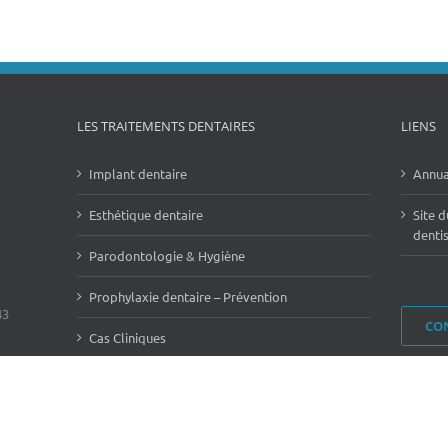
LES TRAITEMENTS DENTAIRES
LIENS
Implant dentaire
Annua
Esthétique dentaire
Site d
denti
Parodontologie & Hygiène
Prophylaxie dentaire – Prévention
43
CO
Cas Cliniques
 réservés | Propulsé par
Substances Actives
|
Mentions légales
|
E
CO
A
CTIV